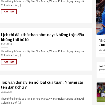
Theo thống kê của báo Tây Ban Nha Marca, Wilmar Roldan, trọng tài người
Colombia, thổi [...]
XEM THÊM
Lịch thi đấu thể thao hôm nay: Những trận đấu
không thể bỏ lỡ
Nhữ
Chu
21/11/2024
21/1
Theo thống kê của báo Tây Ban Nha Marca, Wilmar Roldan, trọng tài người
Colombia, thổi [...]
XEM THÊM
test 2
27/0
Top vận động viên nổi bật của tuần: Những cái
tên đáng chú ý
21/11/2024
Theo thống kê của báo Tây Ban Nha Marca, Wilmar Roldan, trọng tài người
Colombia, thổi [...]