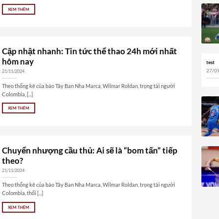
XEM THÊM
Cập nhật nhanh: Tin tức thể thao 24h mới nhất
hôm nay
test
27/0
21/11/2024
Theo thống kê của báo Tây Ban Nha Marca, Wilmar Roldan, trọng tài người
Colombia, [...]
XEM THÊM
Chuyển nhượng cầu thủ: Ai sẽ là “bom tấn” tiếp
theo?
21/11/2024
Theo thống kê của báo Tây Ban Nha Marca, Wilmar Roldan, trọng tài người
Colombia, thổi [...]
XEM THÊM