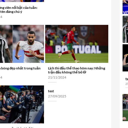
ng viên nổi bật của tuần:
tên đáng chú ý
24
a bóng đẹp nhất trong tuần
Lịch thi đấu thể thao hôm nay: Những
trận đấu không thể bỏ lỡ
24
21/11/2024
t
2
test
27/09/2025