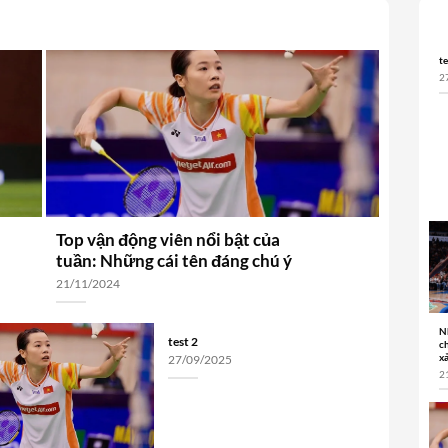
te
2
Top vận động viên nổi bật của
tuần: Những cái tên đáng chú ý
21/11/2024
N
test 2
c
xả
27/09/2025
2