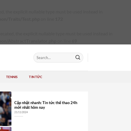
 the explicit nullable type must be used instead in
on/Traits/Test.php
on line
172
ated, the explicit nullable type must be used instead in
bon/AbstractTranslator.php
on line
69
TENNIS
TIN TỨC
Cập nhật nhanh: Tin tức thể thao 24h
mới nhất hôm nay
21/11/2024