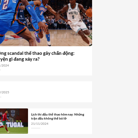
ng scandal thể thao gây chấn động:
yện gì đang xảy ra?
1/2024
9/2025
Lịch thi đấu thể thao hôm nay: Những
trận đấu không thể bỏ lỡ
21/11/2024