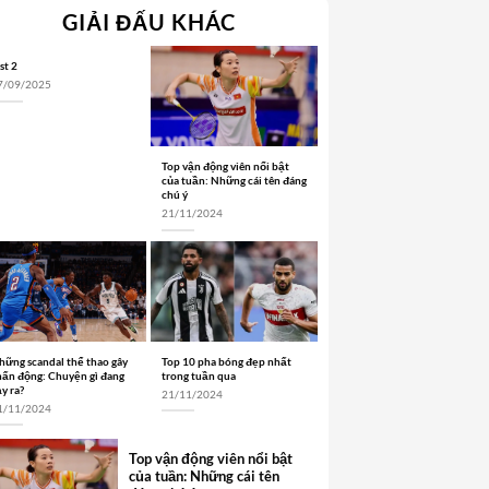
GIẢI ĐẤU KHÁC
st 2
7/09/2025
Top vận động viên nổi bật
của tuần: Những cái tên đáng
chú ý
21/11/2024
hững scandal thể thao gây
Top 10 pha bóng đẹp nhất
hấn động: Chuyện gì đang
trong tuần qua
y ra?
21/11/2024
1/11/2024
Top vận động viên nổi bật
của tuần: Những cái tên