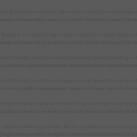
r $callback as nullable is deprecated, the explicit nullable type 
plugins/independent-analytics/vendor/illuminate/support/hel
allback as nullable is deprecated, the explicit nullable type must
plugins/independent-analytics/vendor/illuminate/support/hel
fWeek(): Implicitly marking parameter $weekStartsAt as nullabl
p-content/plugins/independent-analytics/vendor/nesbot/carbo
fWeek(): Implicitly marking parameter $weekStartsAt as nullabl
p-content/plugins/independent-analytics/vendor/nesbot/carbo
citly marking parameter $minuteOffset as nullable is deprecated, 
/plugins/independent-analytics/vendor/nesbot/carbon/src/Car
plicitly marking parameter $locale as nullable is deprecated, the
plugins/independent-analytics/vendor/nesbot/carbon/src/Carb