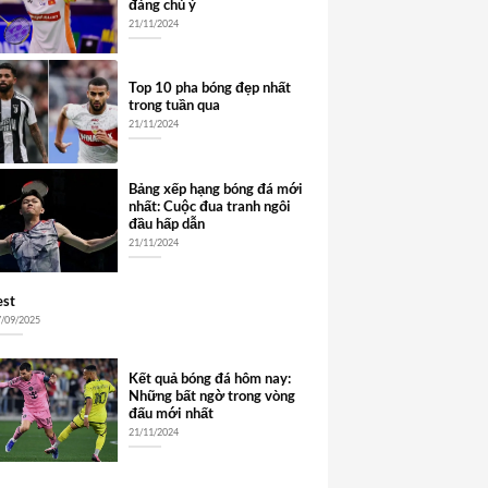
đáng chú ý
21/11/2024
Top 10 pha bóng đẹp nhất
trong tuần qua
21/11/2024
Bảng xếp hạng bóng đá mới
nhất: Cuộc đua tranh ngôi
đầu hấp dẫn
21/11/2024
est
7/09/2025
Kết quả bóng đá hôm nay:
Những bất ngờ trong vòng
đấu mới nhất
21/11/2024