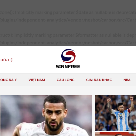
): Implicitly marking parameter $date as nullable is deprecated,
plugins/independent-analytics/vendor/nesbot/carbon/src/Carb
): Implicitly marking parameter $formatter as nullable is deprec
/plugins/independent-analytics/vendor/nesbot/carbon/src/Car
LIÊN HỆ
BÓNG ĐÁ Ý
VIỆT NAM
CẦU LÔNG
GIẢI ĐẤU KHÁC
NBA