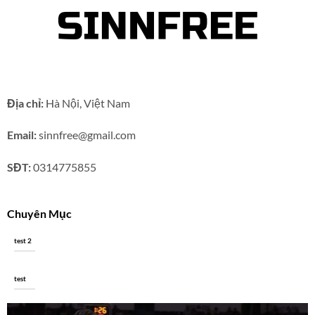
Địa chỉ:
Hà Nội, Việt Nam
Email:
sinnfree@gmail.com
SĐT:
0314775855
Chuyên Mục
test 2
test