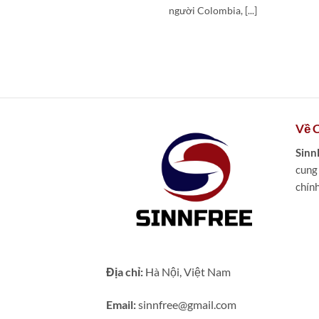
người Colombia, [...]
Về 
Sinn
cung
chính
Địa chỉ:
Hà Nội, Việt Nam
Email:
sinnfree@gmail.com