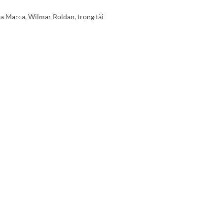
a Marca, Wilmar Roldan, trọng tài