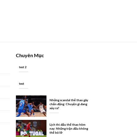
Chuyên Mục
test 2
test
Những scandal thể thao gây
chấn động: Chuyện gì đang
xảy ra?
Lịch thi đấu thể thao hôm
nay: Những trận đấu không
thể bỏ lỡ