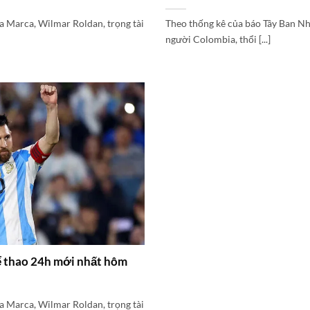
a Marca, Wilmar Roldan, trọng tài
Theo thống kê của báo Tây Ban Nh
người Colombia, thổi [...]
ể thao 24h mới nhất hôm
a Marca, Wilmar Roldan, trọng tài