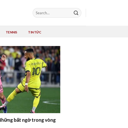
TENNIS
TIN TỨC
Những bất ngờ trong vòng