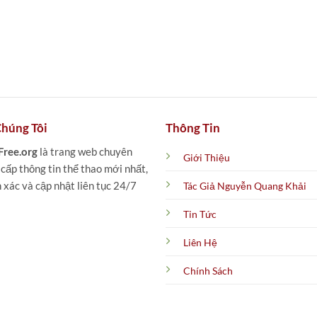
Thông Tin
Chúng Tôi
Free.org
là trang web chuyên
Giới Thiệu
 cấp thông tin thể thao mới nhất,
 xác và cập nhật liên tục 24/7
Tác Giả Nguyễn Quang Khải
Tin Tức
Liên Hệ
Chính Sách