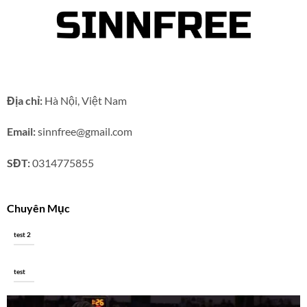
Địa chỉ:
Hà Nội, Việt Nam
Email:
sinnfree@gmail.com
SĐT:
0314775855
Chuyên Mục
test 2
test