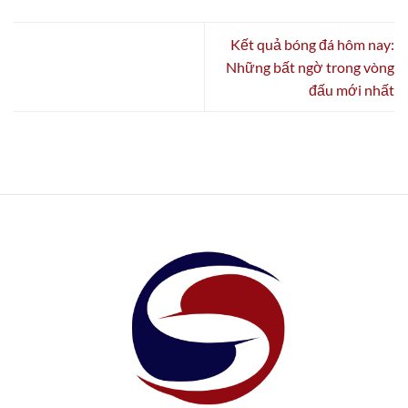
Kết quả bóng đá hôm nay:
Những bất ngờ trong vòng
đấu mới nhất